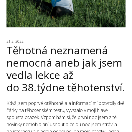
21.2. 2022
Těhotná neznamená
nemocná aneb jak jsem
vedla lekce až
do 38.týdne těhotenství.
Když jsem poprvé otěhotněla a informaci mi potvrdily dvě
čárky na těhotenském testu, vyvstalo v mojí hlavě
spousta otázek. Vzpomínám si, že první noc jsem z té
novinky nemohla ani usnout a celou noc jsem strávila
na internetu a hledala odpovědi na moje otázky. Jedna