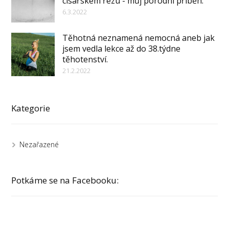
císařském řezu - můj porodní příběh.
6.3.2022
Těhotná neznamená nemocná aneb jak
jsem vedla lekce až do 38.týdne
těhotenství.
21.2.2022
Kategorie
Nezařazené
Potkáme se na Facebooku: