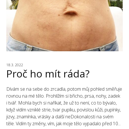
18.3. 2022
Proč ho mít ráda?
Dívám se na sebe do zrcadla, potom můj pohled směřuje
rovnou na mé tělo. Prohlížím si břicho, prsa, nohy, zadek
i tvář. Mohla bych si naříkat, že už to není, co to bývalo,
když vidím vzniklé strie, tvar pupíku, povislou kůži, pupínky,
jizvy, znamínka, vrásky a další neDokonalosti na svém
těle. Vidím ty změny, vím, jak moje tělo vypadalo před 10...