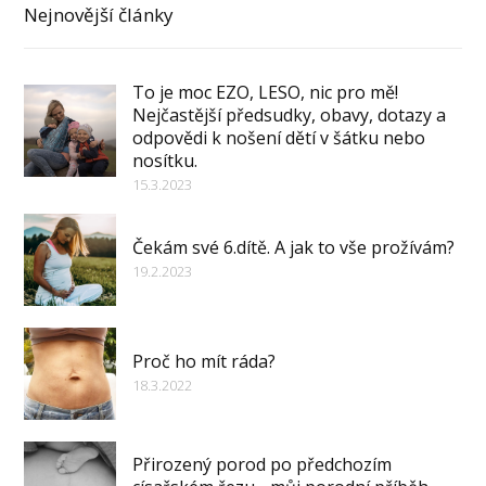
Nejnovější články
To je moc EZO, LESO, nic pro mě!
Nejčastější předsudky, obavy, dotazy a
odpovědi k nošení dětí v šátku nebo
nosítku.
15.3.2023
Čekám své 6.dítě. A jak to vše prožívám?
19.2.2023
Proč ho mít ráda?
18.3.2022
Přirozený porod po předchozím