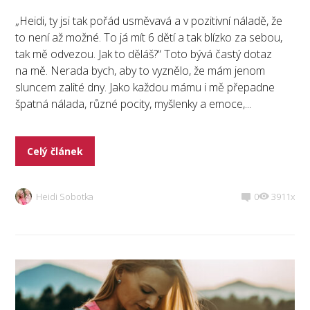
„Heidi, ty jsi tak pořád usměvavá a v pozitivní náladě, že
to není až možné. To já mít 6 dětí a tak blízko za sebou,
tak mě odvezou. Jak to děláš?“ Toto bývá častý dotaz
na mě. Nerada bych, aby to vyznělo, že mám jenom
sluncem zalité dny. Jako každou mámu i mě přepadne
špatná nálada, různé pocity, myšlenky a emoce,...
Celý článek
Heidi Sobotka
0
3911x