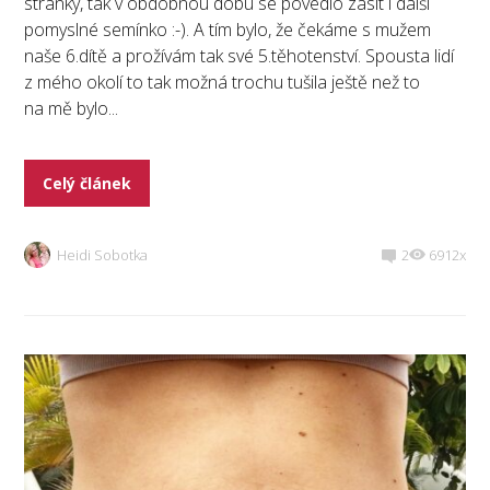
stránky, tak v obdobnou dobu se povedlo zasít i další
pomyslné semínko :-). A tím bylo, že čekáme s mužem
naše 6.dítě a prožívám tak své 5.těhotenství. Spousta lidí
z mého okolí to tak možná trochu tušila ještě než to
na mě bylo...
Celý článek
Heidi Sobotka
2
6912x