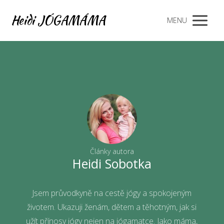
Heidi JÓGAMÁMA
MENU
Články autora
Heidi Sobotka
Jsem průvodkyně na cestě jógy a spokojeným
životem. Ukazuji ženám, dětem a těhotným, jak si
užít přínosy jógy nejen na jógamatce. Jako máma,