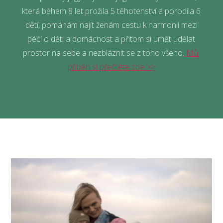
která během 8 let prožila 5 těhotenství a porodila 6
dětí, pomáhám najít ženám cestu k harmonii mezi
péčí o děti a domácnost a přitom si umět udělat
prostor na sebe a nezbláznit se z toho všeho.
Můj
příběh si přečtěte zde >>